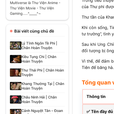
Trong tiểu thuyế
Multiverse là Thư Viện Anime -
của Thư phi được
Thư Viện Movie - Thư Viện
Gaming.....^_____^~
Thư tần của Kha
Khi còn sống, T
Bài viết cùng chủ đề
tư trường”, tình
Lý Tĩnh Ngôn Tề Phi |
Sau khi Ung Chí
Chân Hoàn Truyện
đối tượng bị ông
Kiều Tụng Chi | Chân
Vì thế, để đảm b
Hoàn Truyện
Tiên đế băng hà.
Thư Thái Phi | Chân Hoàn
Truyện
Tổng quan 
Khang Thường Tại | Chân
Hoàn Truyện
Thông tin
Châu Ninh Hải | Chân
Hoàn Truyện
Cảnh Nguyệt Tân – Đoan
✅ Tên đầy đủ