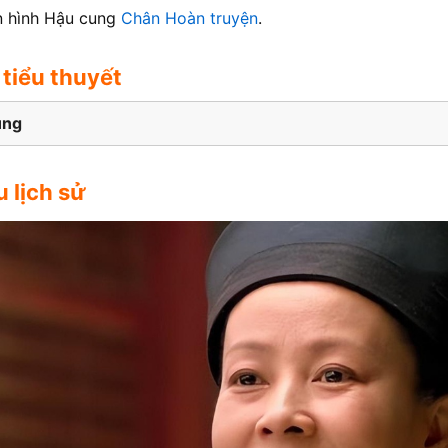
n hình Hậu cung
Chân Hoàn truyện
.
 tiểu thuyết
ung
 lịch sử