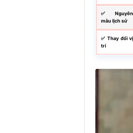
✅ Nguyê
mẫu lịch sử
✅ Thay đổi v
trí