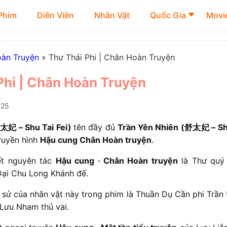
Phim
Diễn Viên
Nhân Vật
Quốc Gia
Movie
àn Truyện
»
Thư Thái Phi | Chân Hoàn Truyện
Phi | Chân Hoàn Truyện
025
舒太妃 – Shu Tai Fei)
tên đầy đủ
Trần Yên Nhiên (舒太妃 – Shu
truyền hình
Hậu cung Chân Hoàn truyện
.
ết nguyên tác
Hậu cung · Chân Hoàn truyện
là Thư quý
 Đại Chu Long Khánh đế.
 sử của nhân vật này trong phim là Thuần Dụ Cần phi Trần 
 Lưu Nham thủ vai.