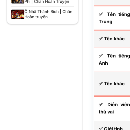
Phi | Chân Hoàn Truyện
Ô Nhã Thành Bích | Chân
✅ Tên tiến
Hoàn truyện
Trung
✅ Tên khác
✅ Tên tiến
Anh
✅ Tên khác
✅ Diễn viê
thủ vai
✅ Giới tính