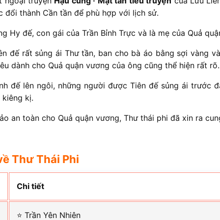
t ngoại truyện
Hậu cung · Mật tần tiểu truyện
của Lưu Liễ
 đổi thành Cần tần để phù hợp với lịch sử.
ng Hy đế, con gái của Trần Bỉnh Trực và là mẹ của Quả quậ
iên đế rất sủng ái Thư tần, ban cho bà áo bằng sợi vàng v
 yêu dành cho Quả quận vương của ông cũng thể hiện rất rõ.
nh đế lên ngôi, những người được Tiên đế sủng ái trước đ
 kiêng kị.
ảo an toàn cho Quả quận vương, Thư thái phi đã xin ra cun
về Thư Thái Phi
Chi tiết
⭐ Trần Yên Nhiên