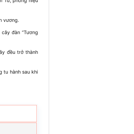
m Tử, phong hiệu
n vương.
à cây đàn “Tương
ây đều trở thành
g tu hành sau khi