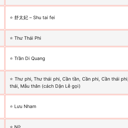
g
⭐ 舒太妃 – Shu tai fei
⭐ Thư Thái Phi
g
⭐ Trần Di Quang
⭐ Thư phi, Thư thái phi, Cần tần, Cần phi, Cần thái ph
thái, Mẫu thân (cách Dận Lễ gọi)
n
⭐ Lưu Nham
⭐ Nữ