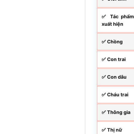
✅ Tác phẩ
xuất hiện
✅ Chồng
✅ Con trai
✅ Con dâu
✅ Cháu trai
✅ Thông gia
✅ Thị nữ