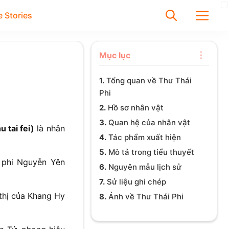
 Stories
✕
Mục lục
1.
Tổng quan về Thư Thái
Tìm
Phi
Chưa có bài viết được tìm
2.
Hồ sơ nhân vật
thấy
3.
Quan hệ của nhân vật
 tai fei)
là nhân
4.
Tác phẩm xuất hiện
5.
Mô tả trong tiểu thuyết
 phi Nguyễn Yên
6.
Nguyên mẫu lịch sử
7.
Sử liệu ghi chép
thị của Khang Hy
8.
Ảnh về Thư Thái Phi