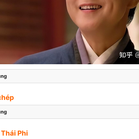
ung
 chép
ung
Thái Phi