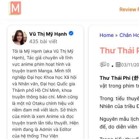
Review 
Vũ Thị Mỹ Hạnh
Home
»
Chân Ho
435 bài viết
Thư Thái 
Tôi là Mỹ Hạnh (aka Vũ Thị Mỹ
Hạnh), Tác giả chuyên về lĩnh
vực anime phim hoạt hình và
0
03/11/2
•
truyện tranh Manga. Mình tốt
nghiệp Đại học Khoa học Xã hội
Thư Thái Phi (
và Nhân văn, Đại học Quốc gia
vật trong phim 
Thành phố Hồ Chí Minh, khoa
truyền thông báo chí. Mình cũng
Trong tiểu thuy
là một nữ Otaku chính hiệu với
Nhiên của triều
niềm đam mê viết lách. Sở thích
của mình là xem Anime và đọc
Nguyên mẫu lịch
truyện tranh lẫn tiểu thuyết. Hiện
đế, do diễn viên
mình đang là Admin và Editor
của hệ thống Thư Viện