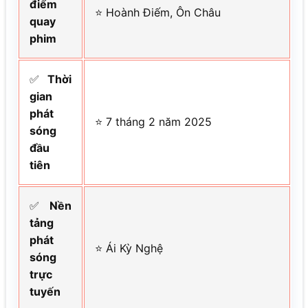
điểm
⭐ Hoành Điếm, Ôn Châu
quay
phim
✅
Thời
gian
phát
⭐ 7 tháng 2 năm 2025
sóng
đầu
tiên
✅
Nền
tảng
phát
⭐ Ái Kỳ Nghệ
sóng
trực
tuyến