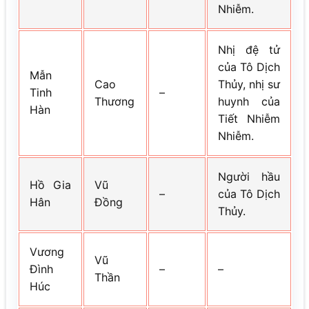
Nhiễm.
Nhị đệ tử
của Tô Dịch
Mẫn
Cao
Thủy, nhị sư
Tinh
–
Thương
huynh của
Hàn
Tiết Nhiễm
Nhiễm.
Người hầu
Hồ Gia
Vũ
–
của Tô Dịch
Hân
Đồng
Thủy.
Vương
Vũ
Đình
–
–
Thần
Húc