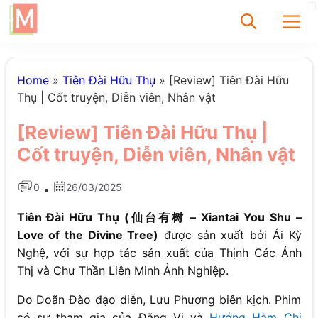
✕
Home
»
Tiên Đài Hữu Thụ
»
[Review] Tiên Đài Hữu
Thụ | Cốt truyện, Diễn viên, Nhân vật
Tìm
[Review] Tiên Đài Hữu Thụ |
Chưa có bài viết
Cốt truyện, Diễn viên, Nhân vật
được tìm thấy
0
26/03/2025
•
Tiên Đài Hữu Thụ (仙台有树 – Xiantai You Shu –
Love of the Divine Tree)
được sản xuất bởi Ái Kỳ
Nghệ, với sự hợp tác sản xuất của Thịnh Các Ảnh
Thị và Chư Thần Liên Minh Ảnh Nghiệp.
Do Doãn Đào đạo diễn, Lưu Phương biên kịch. Phim
có sự tham gia của Đặng Vi và
Hướng Hàm Chi