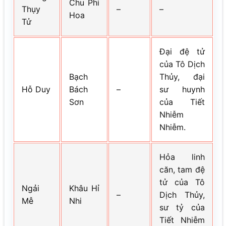
Chu Phi
Thụy
–
–
Hoa
Tử
Đại đệ tử
của Tô Dịch
Bạch
Thủy, đại
Hỗ Duy
Bách
–
sư huynh
Sơn
của Tiết
Nhiễm
Nhiễm.
Hỏa linh
căn, tam đệ
tử của Tô
Ngải
Khâu Hỉ
–
Dịch Thủy,
Mễ
Nhi
sư tỷ của
Tiết Nhiễm