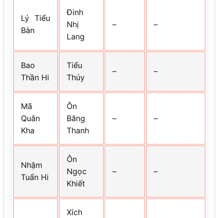
Đinh
Lý Tiểu
Nhị
–
–
Bàn
Lang
Bao
Tiểu
–
–
Thần Hi
Thúy
Mã
Ôn
Quân
Băng
–
–
Kha
Thanh
Ôn
Nhậm
Ngọc
–
–
Tuấn Hi
Khiết
Xích