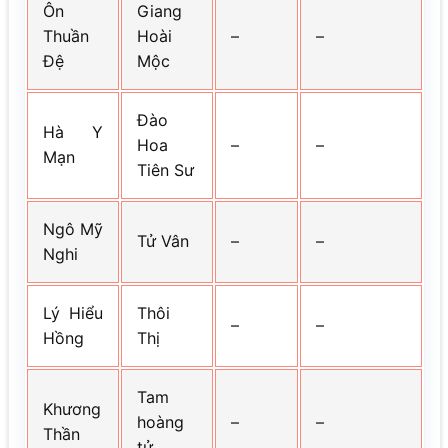
Ôn
Giang
Thuần
Hoài
–
–
Đệ
Mộc
Đào
Hà Y
Hoa
–
–
Mạn
Tiên Sư
Ngô Mỹ
Tử Vân
–
–
Nghi
Lý Hiểu
Thôi
–
–
Hồng
Thị
Tam
Khương
hoàng
–
–
Thần
tử