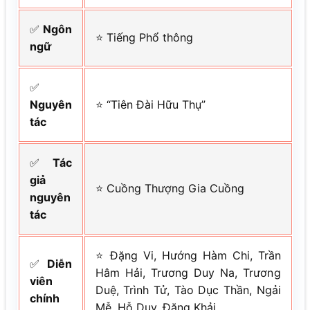
✅
Ngôn
⭐ Tiếng Phổ thông
ngữ
✅
Nguyên
⭐ “Tiên Đài Hữu Thụ”
tác
✅
Tác
giả
⭐ Cuồng Thượng Gia Cuồng
nguyên
tác
⭐ Đặng Vi, Hướng Hàm Chi, Trần
✅
Diễn
Hâm Hải, Trương Duy Na, Trương
viên
Duệ, Trình Tử, Tào Dục Thần, Ngải
chính
Mễ, Hỗ Duy, Đặng Khải