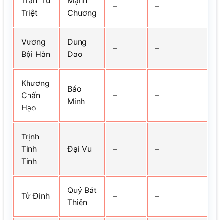
Trần Tư
Mạnh
–
–
Triệt
Chương
Vương
Dung
–
–
Bội Hàn
Dao
Khương
Báo
Chấn
–
–
Minh
Hạo
Trịnh
Tinh
Đại Vu
–
–
Tinh
Quỷ Bát
Từ Đinh
–
–
Thiên