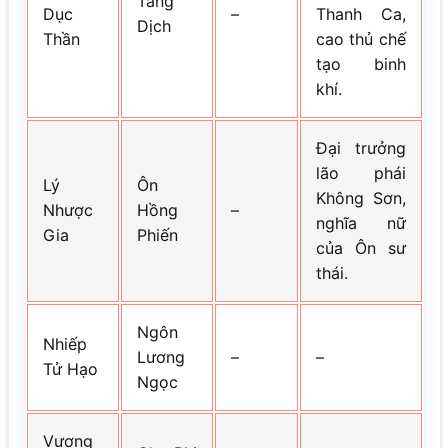
Tằng
Dục
–
Thanh Ca,
Dịch
Thần
cao thủ chế
tạo binh
khí.
Đại trưởng
lão phái
Lý
Ôn
Không Sơn,
Nhược
Hồng
–
nghĩa nữ
Gia
Phiến
của Ôn sư
thái.
Ngôn
Nhiếp
Lương
–
–
Tử Hạo
Ngọc
Vương