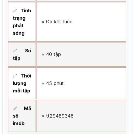
✅
Tình
trạng
⭐ Đã kết thúc
phát
sóng
✅
Số
⭐ 40 tập
tập
✅
Thời
lượng
⭐ 45 phút
mỗi tập
✅
Mã
số
⭐ tt29489346
imdb