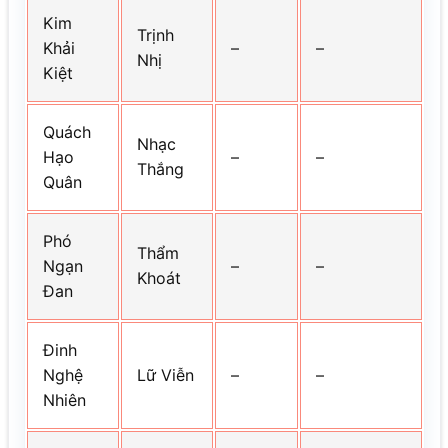
Kim
Trịnh
Khải
–
–
Nhị
Kiệt
Quách
Nhạc
Hạo
–
–
Thắng
Quân
Phó
Thẩm
Ngạn
–
–
Khoát
Đan
Đinh
Nghệ
Lữ Viễn
–
–
Nhiên