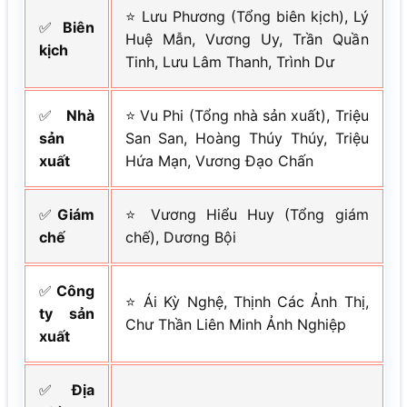
⭐ Lưu Phương (Tổng biên kịch), Lý
✅
Biên
Huệ Mẫn, Vương Uy, Trần Quần
kịch
Tinh, Lưu Lâm Thanh, Trình Dư
✅
Nhà
⭐ Vu Phi (Tổng nhà sản xuất), Triệu
sản
San San, Hoàng Thúy Thúy, Triệu
xuất
Hứa Mạn, Vương Đạo Chấn
✅
Giám
⭐ Vương Hiểu Huy (Tổng giám
chế
chế), Dương Bội
✅
Công
⭐ Ái Kỳ Nghệ, Thịnh Các Ảnh Thị,
ty sản
Chư Thần Liên Minh Ảnh Nghiệp
xuất
✅
Địa