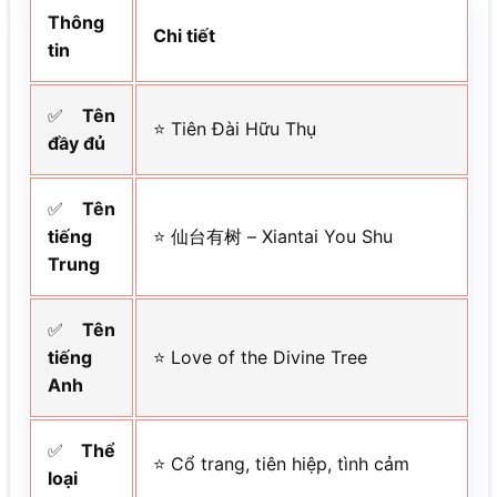
Thông
Chi tiết
tin
✅
Tên
⭐ Tiên Đài Hữu Thụ
đầy đủ
✅
Tên
tiếng
⭐ 仙台有树 – Xiantai You Shu
Trung
✅
Tên
tiếng
⭐ Love of the Divine Tree
Anh
✅
Thể
⭐ Cổ trang, tiên hiệp, tình cảm
loại