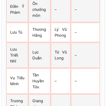
Ôn
Điền Ỷ
chưởng
–
–
Phàm
môn
Thương
Lý Vũ
Lưu Tú
–
Hằng
Phong
Lưu
Lục
Từ Vũ
Triết
–
Duẫn
Long
Nhĩ
Tần
Vu Tiểu
Huyền
–
–
Minh
Tửu
Trương
Giang