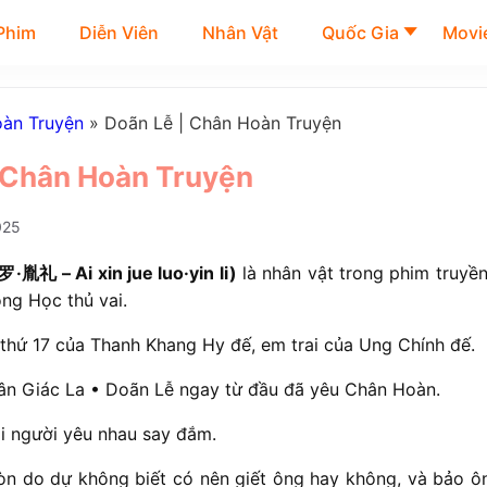
Phim
Diễn Viên
Nhân Vật
Quốc Gia
Movie
àn Truyện
»
Doãn Lễ | Chân Hoàn Truyện
 Chân Hoàn Truyện
025
礼 – Ai xin jue luo·yin li)
là nhân vật trong phim truyề
ng Học thủ vai.
 thứ 17 của Thanh Khang Hy đế, em trai của Ung Chính đế.
Tân Giác La • Doãn Lễ ngay từ đầu đã yêu Chân Hoàn.
ai người yêu nhau say đắm.
òn do dự không biết có nên giết ông hay không, và bảo ô