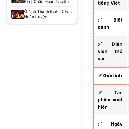
Phi | Chân Hoàn Truyện
tiếng Việt
Ô Nhã Thành Bích | Chân
Hoàn truyện
✅ Biệt
danh
✅ Diễn
viên thủ
vai
✅ Giới tính
✅ Tác
phẩm xuất
hiện
✅ Ngày