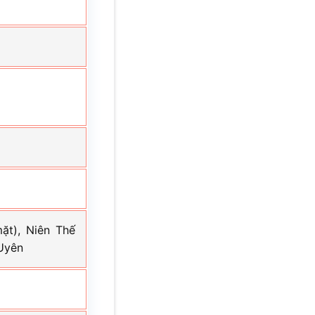
ặt), Niên Thế
Uyên
t