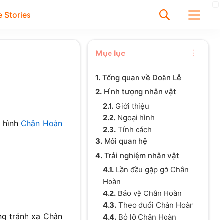
 Stories
✕
Mục lục
1.
Tổng quan về Doãn Lễ
Tìm
2.
Hình tượng nhân vật
Chưa có bài viết được tìm
2.1.
Giới thiệu
thấy
2.2.
Ngoại hình
n hình
Chân Hoàn
2.3.
Tính cách
3.
Mối quan hệ
4.
Trải nghiệm nhân vật
4.1.
Lần đầu gặp gỡ Chân
Hoàn
4.2.
Bảo vệ Chân Hoàn
4.3.
Theo đuổi Chân Hoàn
ng tránh xa Chân
4.4.
Bỏ lỡ Chân Hoàn