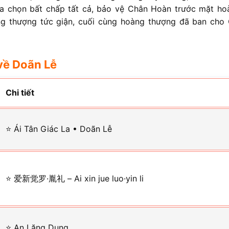
a chọn bất chấp tất cả, bảo vệ Chân Hoàn trước mặt ho
ng thượng tức giận, cuối cùng hoàng thượng đã ban cho
về Doãn Lễ
Chi tiết
⭐ Ái Tân Giác La • Doãn Lễ
⭐ 爱新觉罗·胤礼 – Ai xin jue luo·yin li
⭐ An Lăng Dung