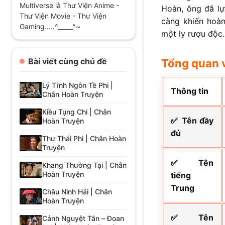
Multiverse là Thư Viện Anime -
Hoàn, ông đã lự
Thư Viện Movie - Thư Viện
càng khiến hoà
Gaming.....^_____^~
một ly rượu độc.
Bài viết cùng chủ đề
Tổng quan 
Lý Tĩnh Ngôn Tề Phi |
Thông tin
Chân Hoàn Truyện
Kiều Tụng Chi | Chân
✅ Tên đầy
Hoàn Truyện
đủ
Thư Thái Phi | Chân Hoàn
Truyện
✅ Tên
Khang Thường Tại | Chân
Hoàn Truyện
tiếng
Trung
Châu Ninh Hải | Chân
Hoàn Truyện
✅ Tên
Cảnh Nguyệt Tân – Đoan