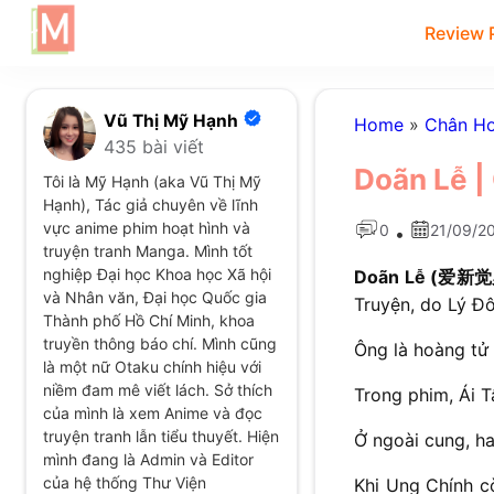
Review 
Vũ Thị Mỹ Hạnh
Home
»
Chân Ho
435 bài viết
Doãn Lễ |
Tôi là Mỹ Hạnh (aka Vũ Thị Mỹ
Hạnh), Tác giả chuyên về lĩnh
vực anime phim hoạt hình và
0
21/09/2
•
truyện tranh Manga. Mình tốt
nghiệp Đại học Khoa học Xã hội
Doãn Lễ (爱新觉罗·胤
và Nhân văn, Đại học Quốc gia
Truyện, do Lý Đô
Thành phố Hồ Chí Minh, khoa
truyền thông báo chí. Mình cũng
Ông là hoàng tử
là một nữ Otaku chính hiệu với
niềm đam mê viết lách. Sở thích
Trong phim, Ái 
của mình là xem Anime và đọc
truyện tranh lẫn tiểu thuyết. Hiện
Ở ngoài cung, h
mình đang là Admin và Editor
của hệ thống Thư Viện
Khi Ung Chính c