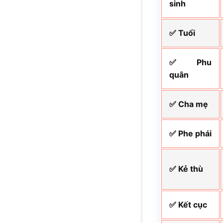
sinh
✅ Tuổi
✅ Phu
quân
✅ Cha mẹ
✅ Phe phái
✅ Kẻ thù
✅ Kết cục