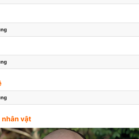
ung
ung
ệ
ung
m nhân vật