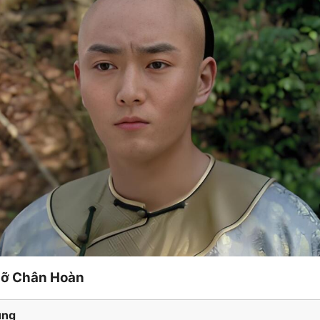
gỡ Chân Hoàn
ung